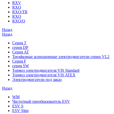
RXV
RXO
RXO/TR
RXO
RXO/O
Назад
Назад
Серия T
серия DP
Серия AT
Трехфазные асинхронные электродвигатели серии VL2
Серия F
серия SW
Тормоз электродвигателя VIS Standard
Тормоз электродвигателя VIS ATEX
Электродвигатели под заказ
Назад
WM
Частотный преобразователь ESV
ESV S
ESV Slim