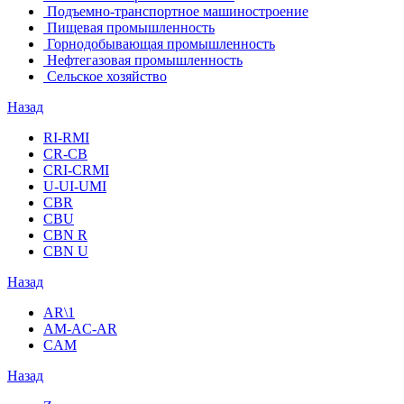
Подъемно-транспортное машиностроение
Пищевая промышленность
Горнодобывающая промышленность
Нефтегазовая промышленность
Сельское хозяйство
Назад
RI-RMI
CR-CB
СRI-СRMI
U-UI-UMI
CBR
CBU
CBN R
CBN U
Назад
AR\1
AM-AC-AR
CAM
Назад