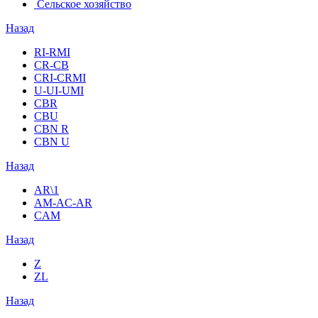
Сельское хозяйство
Назад
RI-RMI
CR-CB
СRI-СRMI
U-UI-UMI
CBR
CBU
CBN R
CBN U
Назад
AR\1
AM-AC-AR
CAM
Назад
Z
ZL
Назад