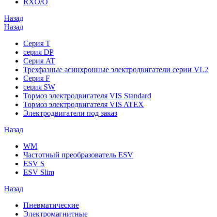
RXO/O
Назад
Назад
Серия T
серия DP
Серия AT
Трехфазные асинхронные электродвигатели серии VL2
Серия F
серия SW
Тормоз электродвигателя VIS Standard
Тормоз электродвигателя VIS ATEX
Электродвигатели под заказ
Назад
WM
Частотный преобразователь ESV
ESV S
ESV Slim
Назад
Пневматические
Электромагнитные