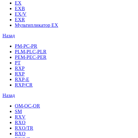
EX
EXB
EX/V
EXR
Мультипликатор EX
Назад
PM-PC-PR
PLM-PLC-PLR
PEM-PEC-PER
PT
RXP
RXP
RXP-E
RXP/CR
Назад
OM-OC-OR
SM
RXV
RXO
RXO/TR
RXO