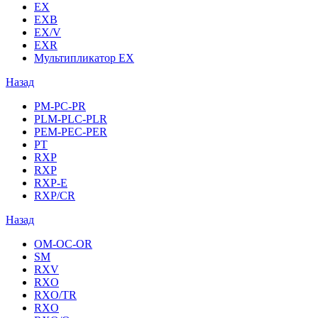
EX
EXB
EX/V
EXR
Мультипликатор EX
Назад
PM-PC-PR
PLM-PLC-PLR
PEM-PEC-PER
PT
RXP
RXP
RXP-E
RXP/CR
Назад
OM-OC-OR
SM
RXV
RXO
RXO/TR
RXO