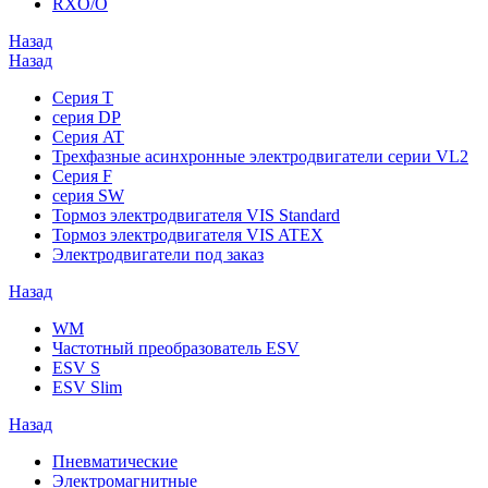
RXO/O
Назад
Назад
Серия T
серия DP
Серия AT
Трехфазные асинхронные электродвигатели серии VL2
Серия F
серия SW
Тормоз электродвигателя VIS Standard
Тормоз электродвигателя VIS ATEX
Электродвигатели под заказ
Назад
WM
Частотный преобразователь ESV
ESV S
ESV Slim
Назад
Пневматические
Электромагнитные