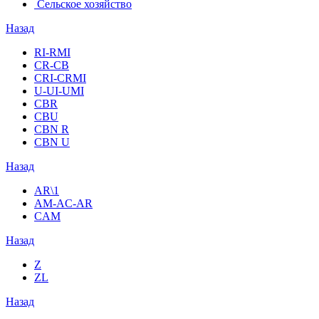
Сельское хозяйство
Назад
RI-RMI
CR-CB
СRI-СRMI
U-UI-UMI
CBR
CBU
CBN R
CBN U
Назад
AR\1
AM-AC-AR
CAM
Назад
Z
ZL
Назад